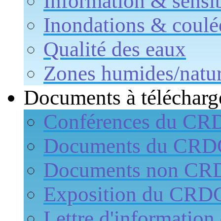
Information & sensib
Inondations & coulé
Qualité des eaux
Zones humides/natur
Documents à télécharg
Conférences du CR
Documents du CR
Documents non CR
Exposition du CRD
Lettre d'informati