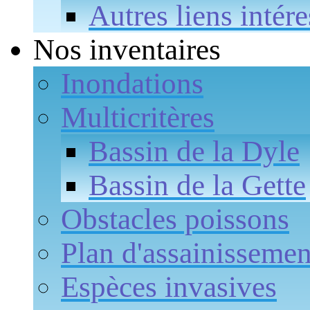
Autres liens intére
Nos inventaires
Inondations
Multicritères
Bassin de la Dyle
Bassin de la Gette
Obstacles poissons
Plan d'assainissemen
Espèces invasives