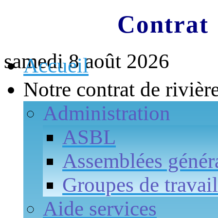
Contrat 
samedi 8 août 2026
Accueil
Notre contrat de rivièr
Administration
ASBL
Assemblées génér
Groupes de travail
Aide services