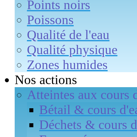
Points noirs
Poissons
Qualité de l'eau
Qualité physique
Zones humides
Nos actions
Atteintes aux cours 
Bétail & cours d'e
Déchets & cours d