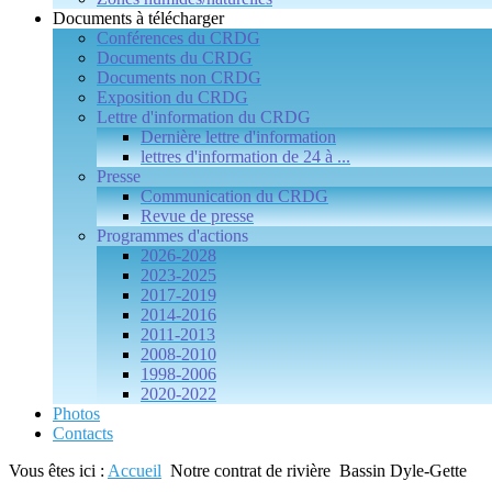
Documents à télécharger
Conférences du CRDG
Documents du CRDG
Documents non CRDG
Exposition du CRDG
Lettre d'information du CRDG
Dernière lettre d'information
lettres d'information de 24 à ...
Presse
Communication du CRDG
Revue de presse
Programmes d'actions
2026-2028
2023-2025
2017-2019
2014-2016
2011-2013
2008-2010
1998-2006
2020-2022
Photos
Contacts
Vous êtes ici :
Accueil
Notre contrat de rivière
Bassin Dyle-Gette