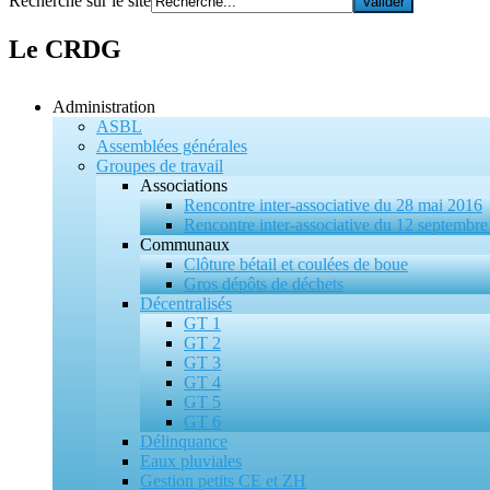
Recherche sur le site
Le CRDG
Administration
ASBL
Assemblées générales
Groupes de travail
Associations
Rencontre inter-associative du 28 mai 2016
Rencontre inter-associative du 12 septembr
Communaux
Clôture bétail et coulées de boue
Gros dépôts de déchets
Décentralisés
GT 1
GT 2
GT 3
GT 4
GT 5
GT 6
Délinquance
Eaux pluviales
Gestion petits CE et ZH