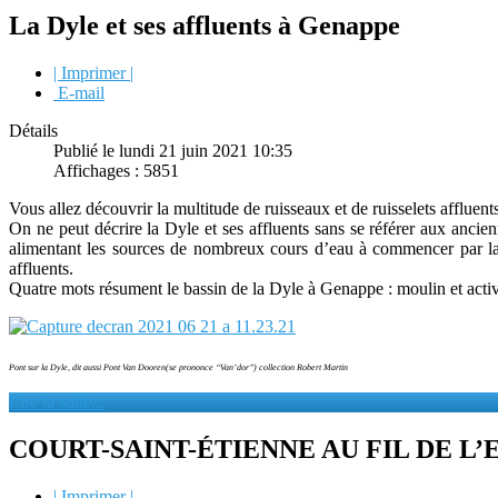
La Dyle et ses affluents à Genappe
| Imprimer |
E-mail
Détails
Publié le lundi 21 juin 2021 10:35
Affichages : 5851
Vous allez découvrir la multitude de ruisseaux et de ruisselets affluen
On ne peut décrire la Dyle et ses affluents sans se référer aux anci
alimentant les sources de nombreux cours d’eau à commencer par la Dy
affluents.
Quatre mots résument le bassin de la Dyle à Genappe : moulin et activi
Pont sur la Dyle, dit aussi Pont Van Dooren(se prononce “Van’dor”) collection Robert Martin
Lire la suite...
COURT-SAINT-ÉTIENNE AU FIL DE L’
| Imprimer |