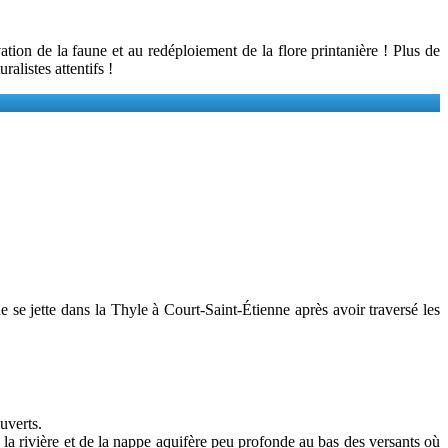
ion de la faune et au redéploiement de la flore printanière ! Plus de
listes attentifs !
e se jette dans la Thyle à Court-Saint-Étienne après avoir traversé les
uverts.
e la rivière et de la nappe aquifère peu profonde au bas des versants où