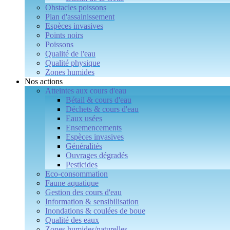
Obstacles poissons
Plan d'assainissement
Espèces invasives
Points noirs
Poissons
Qualité de l'eau
Qualité physique
Zones humides
Nos actions
Atteintes aux cours d'eau
Bétail & cours d'eau
Déchets & cours d'eau
Eaux usées
Ensemencements
Espèces invasives
Généralités
Ouvrages dégradés
Pesticides
Eco-consommation
Faune aquatique
Gestion des cours d'eau
Information & sensibilisation
Inondations & coulées de boue
Qualité des eaux
Zones humides/naturelles