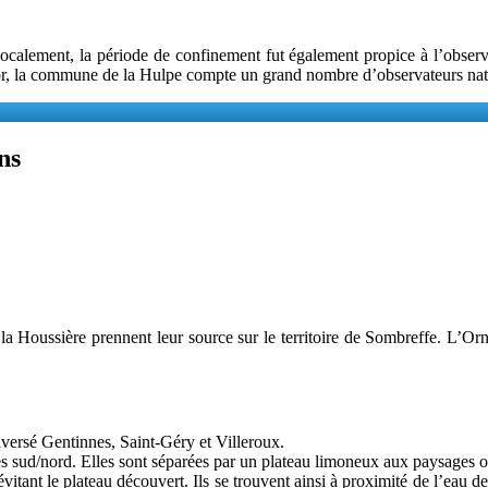
ocalement, la période de confinement fut également propice à l’observat
 or, la commune de la Hulpe compte un grand nombre d’observateurs natura
ns
la Houssière prennent leur source sur le territoire de Sombreffe. L’Orn
aversé Gentinnes, Saint-Géry et Villeroux.
ntées sud/nord. Elles sont séparées par un plateau limoneux aux paysages o
évitant le plateau découvert. Ils se trouvent ainsi à proximité de l’eau d