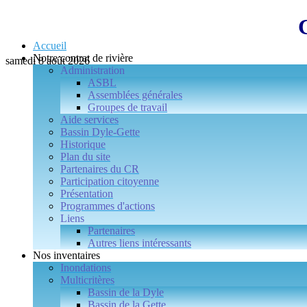
Accueil
Notre contrat de rivière
samedi 8 août 2026
Administration
ASBL
Assemblées générales
Groupes de travail
Aide services
Bassin Dyle-Gette
Historique
Plan du site
Partenaires du CR
Participation citoyenne
Présentation
Programmes d'actions
Liens
Partenaires
Autres liens intéressants
Nos inventaires
Inondations
Multicritères
Bassin de la Dyle
Bassin de la Gette