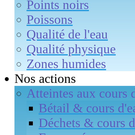
Points noirs
Poissons
Qualité de l'eau
Qualité physique
Zones humides
Nos actions
Atteintes aux cours 
Bétail & cours d'e
Déchets & cours d