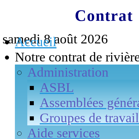
Contrat 
samedi 8 août 2026
Accueil
Notre contrat de rivièr
Administration
ASBL
Assemblées génér
Groupes de travail
Aide services