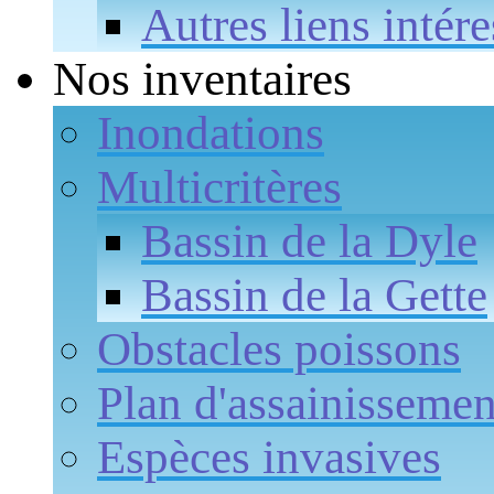
Autres liens intére
Nos inventaires
Inondations
Multicritères
Bassin de la Dyle
Bassin de la Gette
Obstacles poissons
Plan d'assainissemen
Espèces invasives