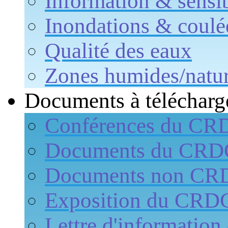
Information & sensib
Inondations & coulé
Qualité des eaux
Zones humides/natur
Documents à télécharg
Conférences du CR
Documents du CR
Documents non CR
Exposition du CRD
Lettre d'informati