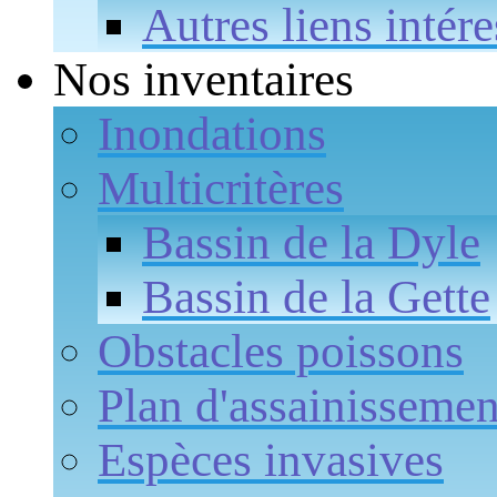
Autres liens intére
Nos inventaires
Inondations
Multicritères
Bassin de la Dyle
Bassin de la Gette
Obstacles poissons
Plan d'assainissemen
Espèces invasives