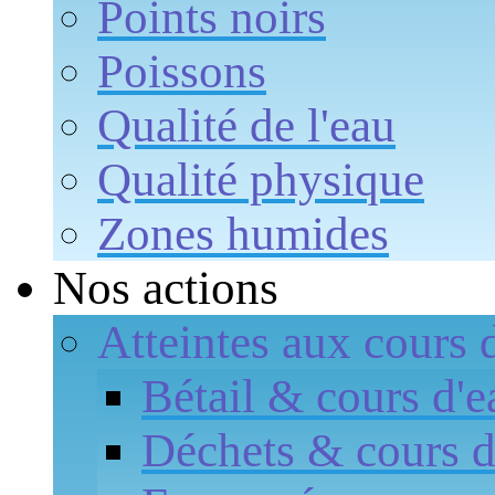
Points noirs
Poissons
Qualité de l'eau
Qualité physique
Zones humides
Nos actions
Atteintes aux cours 
Bétail & cours d'e
Déchets & cours d