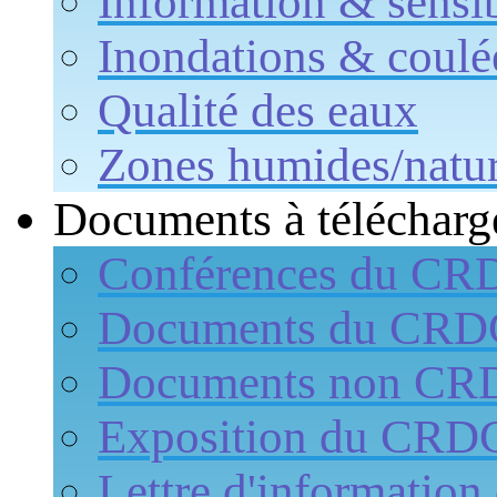
Information & sensib
Inondations & coulé
Qualité des eaux
Zones humides/natur
Documents à télécharg
Conférences du CR
Documents du CR
Documents non CR
Exposition du CRD
Lettre d'informati