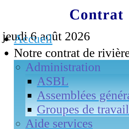
Contrat 
jeudi 6 août 2026
Accueil
Notre contrat de rivièr
Administration
ASBL
Assemblées génér
Groupes de travail
Aide services