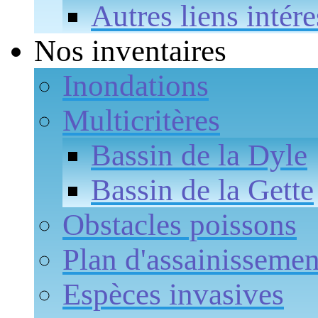
Autres liens intére
Nos inventaires
Inondations
Multicritères
Bassin de la Dyle
Bassin de la Gette
Obstacles poissons
Plan d'assainissemen
Espèces invasives