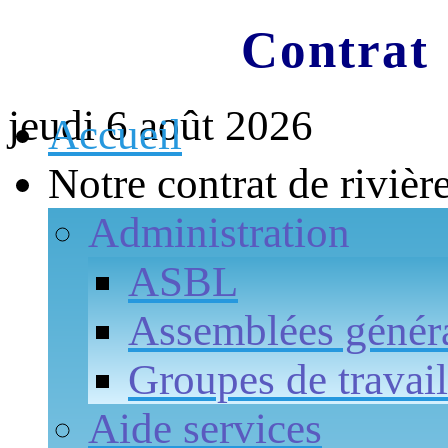
Contrat 
jeudi 6 août 2026
Accueil
Notre contrat de rivièr
Administration
ASBL
Assemblées génér
Groupes de travail
Aide services