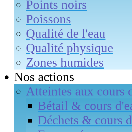
Points noirs
Poissons
Qualité de l'eau
Qualité physique
Zones humides
Nos actions
Atteintes aux cours 
Bétail & cours d'e
Déchets & cours d