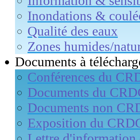
Information & sensib
Inondations & coulé
Qualité des eaux
Zones humides/natur
Documents à télécharg
Conférences du CR
Documents du CR
Documents non CR
Exposition du CRD
Lettre d'informati