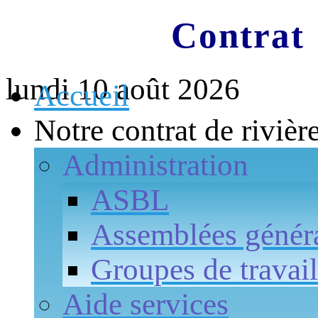
Contrat 
lundi 10 août 2026
Accueil
Notre contrat de rivièr
Administration
ASBL
Assemblées génér
Groupes de travail
Aide services