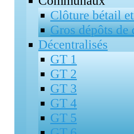
Communaux
Clôture bétail e
Gros dépôts de 
Décentralisés
GT 1
GT 2
GT 3
GT 4
GT 5
GT 6