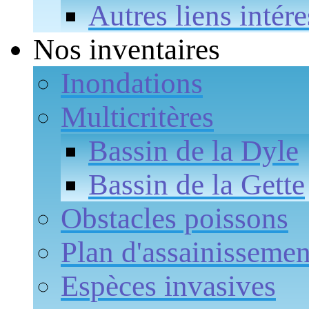
Autres liens intére
Nos inventaires
Inondations
Multicritères
Bassin de la Dyle
Bassin de la Gette
Obstacles poissons
Plan d'assainissemen
Espèces invasives