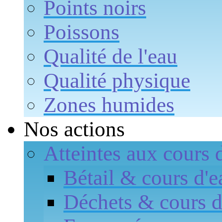
Points noirs
Poissons
Qualité de l'eau
Qualité physique
Zones humides
Nos actions
Atteintes aux cours 
Bétail & cours d'e
Déchets & cours d