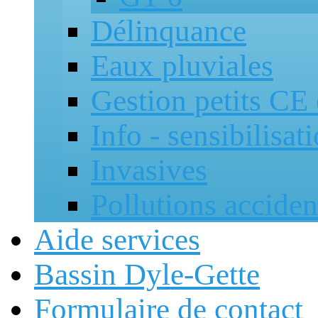
Délinquance
Eaux pluviales
Gestion petits CE
Info - sensibilisat
Invasives
Pollutions accide
Aide services
Bassin Dyle-Gette
Formulaire de contact