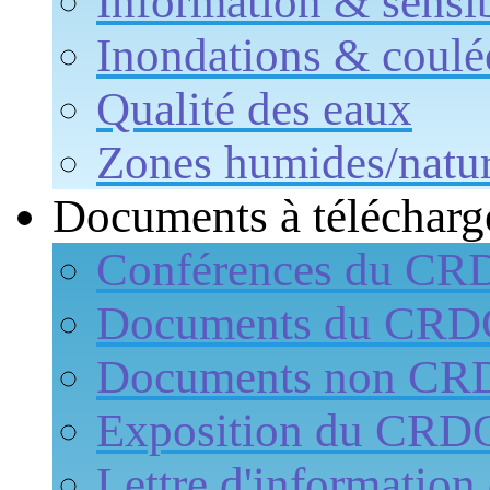
Information & sensib
Inondations & coulé
Qualité des eaux
Zones humides/natur
Documents à télécharg
Conférences du CR
Documents du CR
Documents non CR
Exposition du CRD
Lettre d'informati